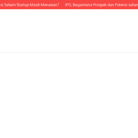
si Saham Startup Masih Menawan?
IPO, Bagaimana Prospek dan Potensi saham 