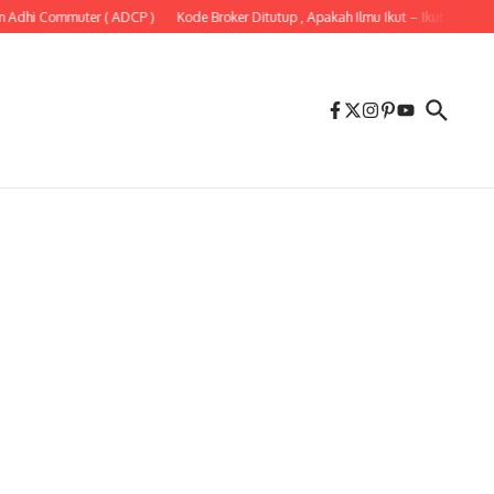
Adhi Commuter ( ADCP )
Kode Broker Ditutup , Apakah Ilmu Ikut – Ikutan Selesai