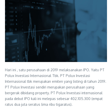
Hari ini , satu perusahaan di 2019 melaksanakan IPO. Yaitu PT
Polux Investasi Internasional Tbk. PT Polux Investasi
Internasional tbk merupakan emiten yang listing di tahun 2019.
PT Polux Investasi sendiri merupakan perusahaan yang
bergerak dibidang property. PT Polux Investasi internasional
pada debut IPO kali ini melepas sebesar 402.105.300 (empat
ratus dua juta seratus lima ribu tigaratus).