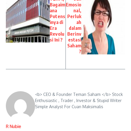
Bagaim
Emosio
ana
nal,
Potens
Perluk
inya di
ah
Era
dalam
Revolu
Berinv
si Ini ?
estasi
Saham
?
<b> CEO & Founder Teman Saham </b> Stock
Enthusiastic , Trader , Investor & Stupid Writer
Simple Analyst For Cuan Maksimalis
R Nubie