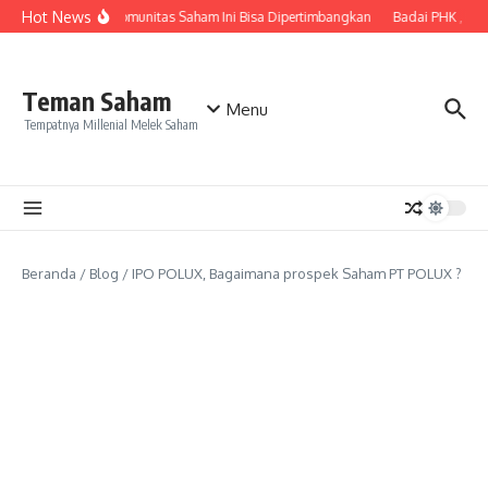
Lewati ke konten
Hot News
in Belajar Saham? Komunitas Saham Ini Bisa Dipertimbangkan
Badai PHK , Inv
Teman Saham
Menu
Tempatnya Millenial Melek Saham
Beranda
/
Blog
/
IPO POLUX, Bagaimana prospek Saham PT POLUX ?