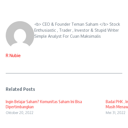
<b> CEO & Founder Teman Saham </b> Stock
Enthusiastic , Trader , Investor & Stupid Writer
Simple Analyst For Cuan Maksimalis
R Nubie
Related Posts
Ingin Belajar Saham? Komunitas Saham Ini Bisa
Badai PHK , I
Dipertimbangkan
Masih Mena
Oktober 20, 2022
Mei 31, 2022