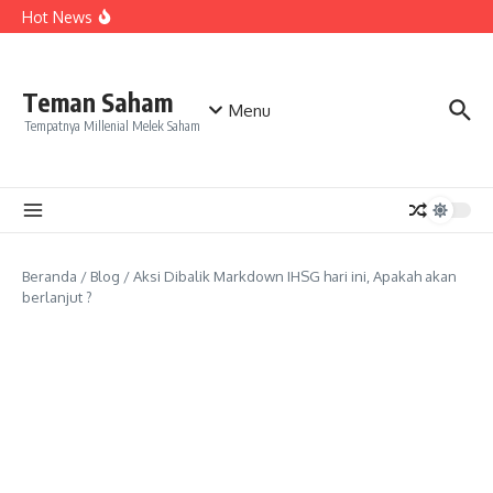
Lewati ke konten
Kode Broker Ditutup , Apakah Ilmu Ikut – Ikutan Selesai ?
Hot News
Saham BUKA , Peluang Persaingan Bukalapak Dalam
Bisnis Toko Online
Indonesia Dan Bisnis Data Center , Saham Apa Saja Yang
Bisa Dipilih ?
Teman Saham
Menu
Tempatnya Millenial Melek Saham
Beranda
/
Blog
/
Aksi Dibalik Markdown IHSG hari ini, Apakah akan
berlanjut ?