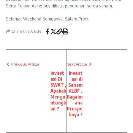
Serta Tujuan Asing buy dibalik penurunan harga saham.
Selamat Weekend Semuanya. Salam Profit
Share this Article
Previous Article
Next Article
Invest
Invest
asi Di
asi di
SWAT ,
Saham
Apakah
KLBF ,
Mengu
Bagaim
ntungk
ana
an ?
Prospe
knya ?