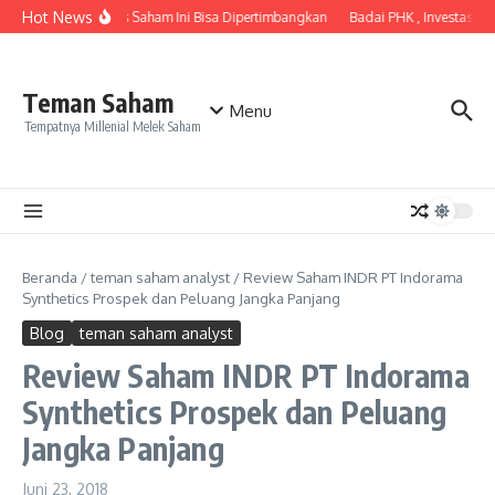
Lewati ke konten
Hot News
jar Saham? Komunitas Saham Ini Bisa Dipertimbangkan
Badai PHK , Investasi S
Teman Saham
Menu
Tempatnya Millenial Melek Saham
Beranda
/
teman saham analyst
/
Review Saham INDR PT Indorama
Synthetics Prospek dan Peluang Jangka Panjang
Blog
teman saham analyst
Review Saham INDR PT Indorama
Synthetics Prospek dan Peluang
Jangka Panjang
Juni 23, 2018