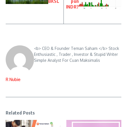
BKSL
pun
INDR?
<b> CEO & Founder Teman Saham </b> Stock
Enthusiastic , Trader , Investor & Stupid Writer
Simple Analyst For Cuan Maksimalis
R Nubie
Related Posts