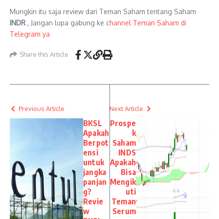
Mungkin itu saja review dari Teman Saham tentang Saham
INDR
, Jangan lupa gabung ke c
hannel Teman Saham di
Telegram ya
Share this Article
Previous Article
Next Article
BKSL
Prospe
Apakah
k
Berpot
Saham
ensi
INDS
untuk
Apakah
jangka
Bisa
panjan
Mengik
g?
uti
Revie
Teman
w
Serum