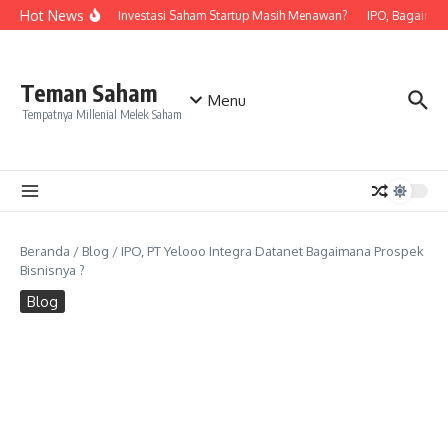
Lewati ke konten
Hot News
ngkan
Badai PHK , Investasi Saham Startup Masih Menawan?
IPO, Bagaimana
Teman Saham
Menu
Tempatnya Millenial Melek Saham
Beranda
/
Blog
/
IPO, PT Yelooo Integra Datanet Bagaimana Prospek
Bisnisnya ?
Blog