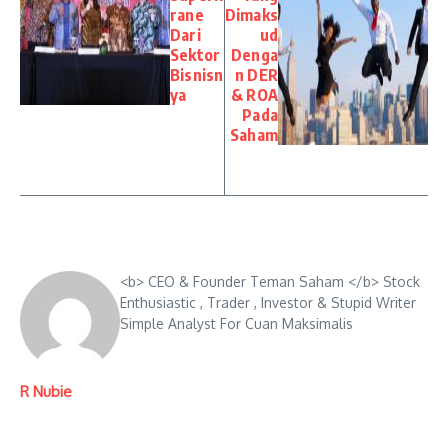
rane
Dimaks
Dari
ud
Sektor
Denga
Bisnisn
n DER
ya
& ROA
Pada
Saham
<b> CEO & Founder Teman Saham </b> Stock
Enthusiastic , Trader , Investor & Stupid Writer
Simple Analyst For Cuan Maksimalis
R Nubie