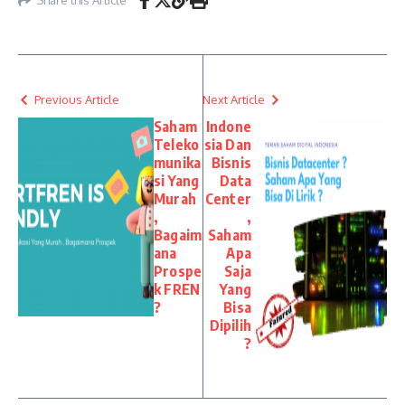
Previous Article
Next Article
Saham
Indone
Teleko
sia Dan
munika
Bisnis
si Yang
Data
Murah
Center
,
,
Bagaim
Saham
ana
Apa
Prospe
Saja
k FREN
Yang
?
Bisa
Dipilih
?