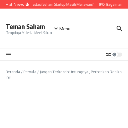
Lewati ke konten
Hot News
n
Badai PHK , Investasi Saham Startup Masih Menawan?
IPO, Bagaimana Pr
Teman Saham
Menu
Tempatnya Millenial Melek Saham
Beranda
/
Pemula
/
Jangan Terkecoh Untungnya , Perhatikan Resiko
ini !