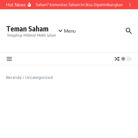
Lewati ke konten
Hot News
Ingin Belajar Saham? Komunitas Saham Ini Bisa Dipertimbangkan
Badai
Teman Saham
Menu
Tempatnya Millenial Melek Saham
Beranda
/
Uncategorized