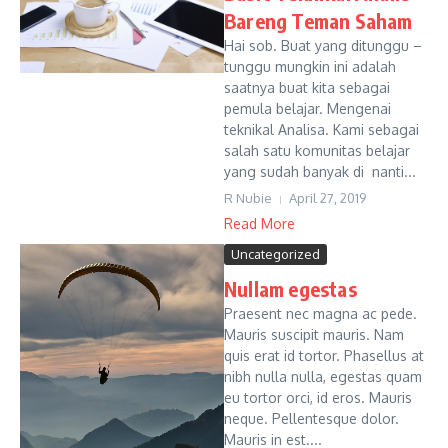
Bareng Teman Saham
Hai sob. Buat yang ditunggu –
tunggu mungkin ini adalah
saatnya buat kita sebagai
pemula belajar. Mengenai
teknikal Analisa. Kami sebagai
salah satu komunitas belajar
yang sudah banyak di nanti...
R Nubie
April 27, 2019
Read More
Uncategorized
Nullam egestas
Praesent nec magna ac pede.
Mauris suscipit mauris. Nam
quis erat id tortor. Phasellus at
nibh nulla nulla, egestas quam
eu tortor orci, id eros. Mauris
neque. Pellentesque dolor.
Mauris in est....