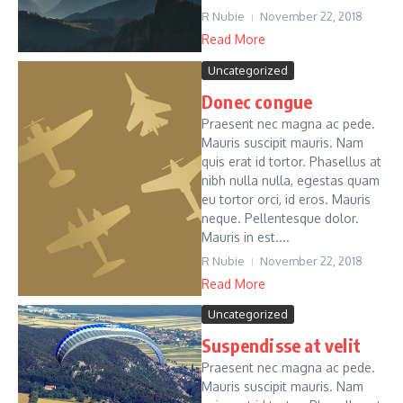
R Nubie
November 22, 2018
Read More
Uncategorized
Donec congue
Praesent nec magna ac pede.
Mauris suscipit mauris. Nam
quis erat id tortor. Phasellus at
nibh nulla nulla, egestas quam
eu tortor orci, id eros. Mauris
neque. Pellentesque dolor.
Mauris in est....
R Nubie
November 22, 2018
Read More
Uncategorized
Suspendisse at velit
Praesent nec magna ac pede.
Mauris suscipit mauris. Nam